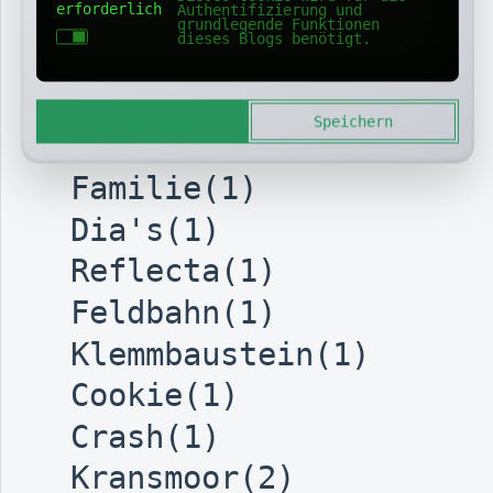
erforderlich
Authentifizierung und
Heise(1)
grundlegende Funktionen
dieses Blogs benötigt.
Schützenfest(1)
Sound(1)
Akzeptieren
Speichern
GlasfaserAusfall(1)
Familie(1)
Dia's(1)
Reflecta(1)
Feldbahn(1)
Klemmbaustein(1)
Cookie(1)
Crash(1)
Kransmoor(2)