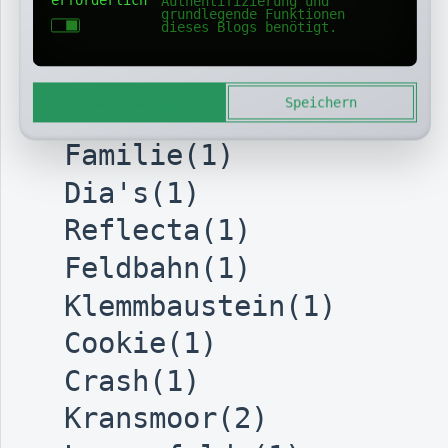
Heise(1)
Authentifizierung und
grundlegende Funktionen
dieses Blogs benötigt.
Schützenfest(1)
Sound(1)
Akzeptieren
Speichern
GlasfaserAusfall(1)
Familie(1)
Dia's(1)
Reflecta(1)
Feldbahn(1)
Klemmbaustein(1)
Cookie(1)
Crash(1)
Kransmoor(2)