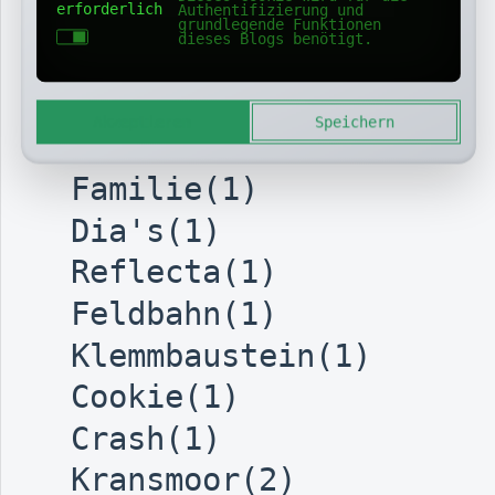
erforderlich
Authentifizierung und
Heise(1)
grundlegende Funktionen
dieses Blogs benötigt.
Schützenfest(1)
Sound(1)
Akzeptieren
Speichern
GlasfaserAusfall(1)
Familie(1)
Dia's(1)
Reflecta(1)
Feldbahn(1)
Klemmbaustein(1)
Cookie(1)
Crash(1)
Kransmoor(2)