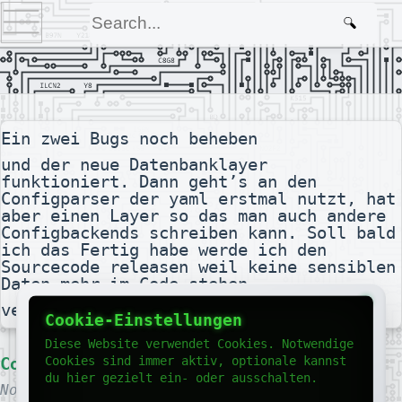
Ein zwei Bugs noch beheben
und der neue Datenbanklayer
funktioniert. Dann geht’s an den
Configparser der yaml erstmal nutzt, hat
aber einen Layer so das man auch andere
Configbackends schreiben kann. Soll bald
ich das Fertig habe werde ich den
Sourcecode releasen weil keine sensiblen
Daten mehr im Code stehen.
verfasst von Jan Koester am 2023-09-07
Cookie-Einstellungen
Diese Website verwendet Cookies. Notwendige
Cookies sind immer aktiv, optionale kannst
Comments
du hier gezielt ein- oder ausschalten.
No comments yet.