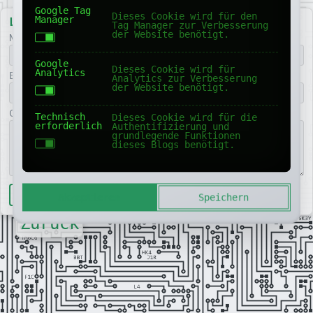
Google Tag
Dieses Cookie wird für den
Manager
Leave a comment
Tag Manager zur Verbesserung
der Website benötigt.
Name
Google
Dieses Cookie wird für
Analytics
Email
Analytics zur Verbesserung
der Website benötigt.
Comment
Technisch
Dieses Cookie wird für die
erforderlich
Authentifizierung und
grundlegende Funktionen
dieses Blogs benötigt.
Absenden
Akzeptieren
Speichern
Zurück