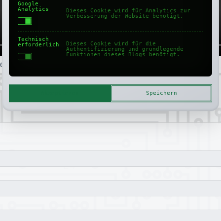
Google
Analytics
Dieses Cookie wird für Analytics zur
Verbesserung der Website benötigt.
Technisch
Dieses Cookie wird für die
erforderlich
Authentifizierung und grundlegende
Funktionen dieses Blogs benötigt.
0-01-01
Akzeptieren
Speichern