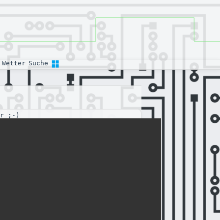
Wetter
Suche
r ;-)